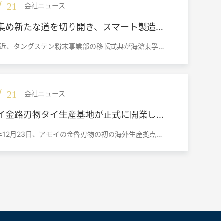
/
21
会社ニュース
集め新たな道を切り開き、スマート製造で
へ —— タングステン粉末事業部海滄東孚
近、タングステン粉末事業部の移転式典が海滄東孚の
移転式典を開催
にて執り行われました。 会社総経理の孫東平氏、タン
ン粉末事業部総経理の龍本夫氏、合金第1事業部総経
明勝氏、合金第2事業部総経理の仇偉氏をはじめとす
幹部が出席し、同事業部各部署の中核社員が一堂に会
/
21
会社ニュース
拠点の正式稼働を見守りました。 式典はタングステン
業部営業ディレクターの張小蘭氏が司会を務めまし
イ金路刃物タイ生産基地が正式に開業し、
的な拡張の新たな章を示した。
5年12月23日、アモイの金魯刃物の初の海外生産拠点で
イの金魯刃物生産基地がタイの羅勇省に盛大に開業
物事業が世界的な拡大に向けて重要な一歩を踏み出し
を示した。