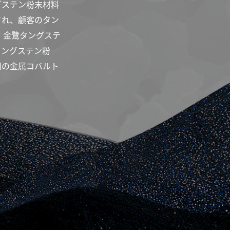
グステン粉末材料
され、顧客のタン
 金鷺タングステ
タングステン粉
用の金属コバルト