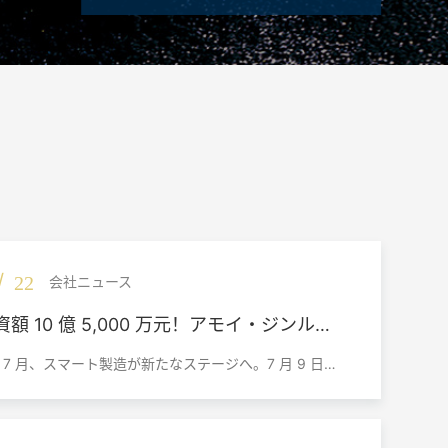
/
22
会社ニュース
額 10 億 5,000 万元！アモイ・ジンルー
工具西南戦略本部プロジェクト、ウェンジ
 7 月、スマート製造が新たなステージへ。7 月 9 日、
にて着工
金鷺（GESAC）の高級製造向け切削工具製品ライン及
ューションセンター建設プロジェクト着工式が成都市
において盛大に執り行われました。