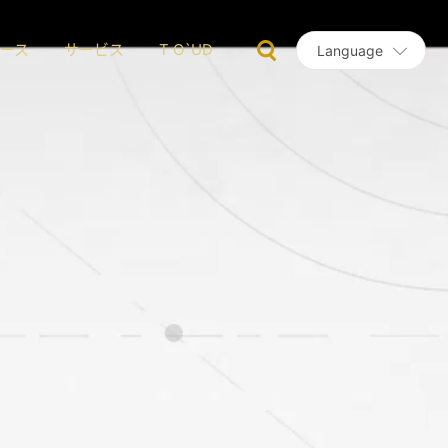
ース
サービス
T O`UD
Language