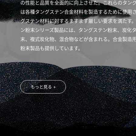
の性能と品質を全面的に向上させた。これらのタン
は各種タングステン合金材料を製造するために使用
グステン材料に対するますます厳しい要求を満たす。
ン粉末シリーズ製品には、タングステン粉末、炭化
末、複式炭化物、混合物などが含まれる。合金製造
粉末製品も提供しています。
もっと見る +