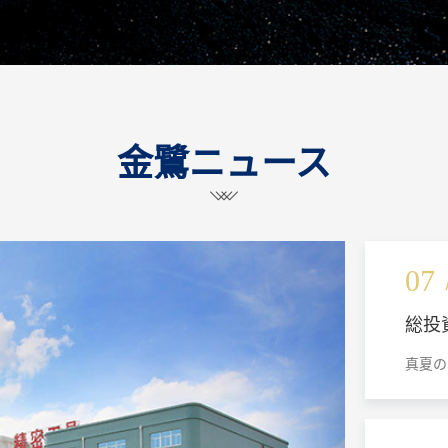
金鷺ニュース
07
総投資
切削
真夏の
ャン
アモイ
びソリ
温江区