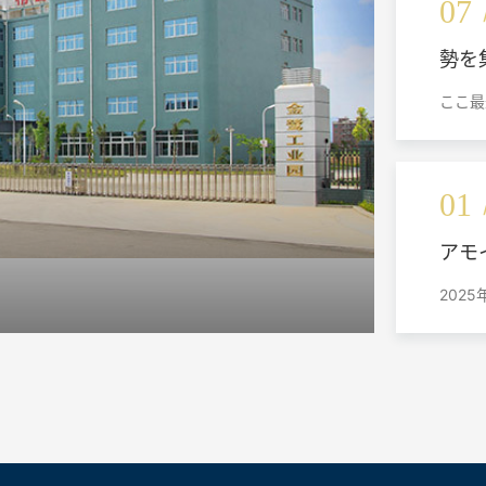
07
勢を
世界
ここ最
拠点
新工場
グステ
理の王
る経営
01
し、新
粉末事
アモ
た。
世界
202
あるタ
し、刃
たこと