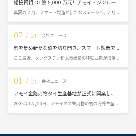
総投資額 10 億 5,000 万元！アモイ・ジンルー切
削工具西南戦略本部プロジェクト、ウェンジャン
真夏の 7 月、スマート製造が新たなステージへ。7 月 9
にて着工
日、アモイ金鷺（GESAC）の高級製造向け切削工具製品
ライン及びソリューションセンター建設プロジェクト着
工式が成都市温江区において盛大に執り行われました。
07
/
21
会社ニュース
勢を集め新たな道を切り開き、スマート製造で世
界へ —— タングステン粉末事業部海滄東孚拠点
ここ最近、タングステン粉末事業部の移転式典が海滄東
移転式典を開催
孚の新工場にて執り行われました。 会社総経理の孫東平
氏、タングステン粉末事業部総経理の龍本夫氏、合金第1
事業部総経理の王明勝氏、合金第2事業部総経理の仇偉
01
/
21
会社ニュース
氏をはじめとする経営幹部が出席し、同事業部各部署の
中核社員が一堂に会し、新拠点の正式稼働を見守りまし
アモイ金路刃物タイ生産基地が正式に開業し、世
た。 式典はタングステン粉末事業部営業ディレクターの
界的な拡張の新たな章を示した。
張小蘭氏が司会を務めました。
2025年12月23日、アモイの金魯刃物の初の海外生産拠
点であるタイの金魯刃物生産基地がタイの羅勇省に盛大
に開業し、刃物事業が世界的な拡大に向けて重要な一歩
を踏み出したことを示した。