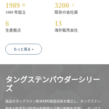
1989
3200
年
人
1989 年設立
既存の会社員
6
13
生産拠点
海外販売会社
もっと見る +
タングステンパウダーシリー
ズ
独自のタングステン粉末材料製造技術を確立し、タングステン
粉末の粒度及び粒度分布範囲の正確な制御を実現し、タングス