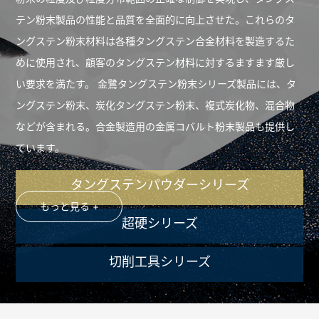
テン粉末製品の性能と品質を全面的に向上させた。これらのタ
ングステン粉末材料は各種タングステン合金材料を製造するた
めに使用され、顧客のタングステン材料に対するますます厳し
い要求を満たす。 金鷺タングステン粉末シリーズ製品には、タ
ングステン粉末、炭化タングステン粉末、複式炭化物、混合物
などが含まれる。合金製造用の金属コバルト粉末製品も提供し
ています。
タングステンパウダーシリーズ
もっと見る +
超硬シリーズ
切削工具シリーズ