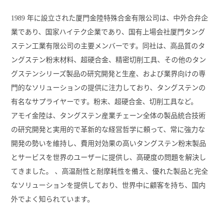
1989 年に設立された厦門金陸特殊合金有限公司は、中外合弁企
業であり、国家ハイテク企業であり、国有上場会社厦門タング
ステン工業有限公司の主要メンバーです。同社は、高品質のタ
ングステン粉末材料、超硬合金、精密切削工具、その他のタン
グステンシリーズ製品の研究開発と生産、および業界向けの専
門的なソリューションの提供に注力しており、タングステンの
有名なサプライヤーです。粉末、超硬合金、切削工具など。
アモイ金陸は、タングステン産業チェーン全体の製品統合技術
の研究開発と実用的で革新的な経営哲学に頼って、常に強力な
開発の勢いを維持し、費用対効果の高いタングステン粉末製品
とサービスを世界のユーザーに提供し、高硬度の問題を解決し
てきました。 、高温耐性と耐摩耗性を備え、優れた製品と完全
なソリューションを提供しており、世界中に顧客を持ち、国内
外でよく知られています。