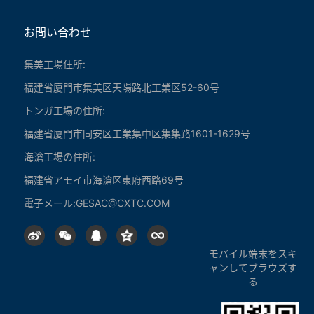
お問い合わせ
ジンルについて
集美工場住所:
福建省廈門市集美区天陽路北工業区52-60号
会社概要
開発パス
トンガ工場の住所:
企業の名誉
福建省厦門市同安区工業集中区集集路1601-1629号
企業文化
海滄工場の住所:
社会的責任
福建省アモイ市海滄区東府西路69号
電子メール:
GESAC@CXTC.COM
ジンル製品
タングステンパウダーシリーズ
モバイル端末をスキ
ャンしてブラウズす
超硬シリーズ
る
切削工具シリーズ