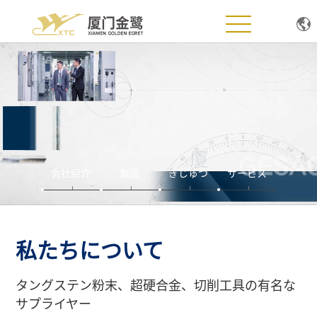
トップページ
ジンルについて
ジンル製品
ぎじゅつ
会社紹介
製品
ぎじゅつ
サービス
ニュース
サービス
私たちについて
T O`UD
タングステン粉末、超硬合金、切削工具の有名な
サプライヤー